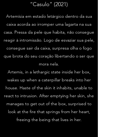
“Casulo” (2021)
Artemísia em estado letárgico dentro da sua
caixa acorda ao irromper uma lagarta na sua
casa. Pressa da pele que habita, não consegue
reagir à intromissão. Logo de esvaziar sua pele,
consegue sair da caixa, surpresa olha o fogo
que brota do seu coração libertando o ser que
mora nela.
Artemis, in a lethargic state inside her box,
wakes up when a caterpillar breaks into her
house. Haste of the skin it inhabits, unable to
react to intrusion. After emptying her skin, she
manages to get out of the box, surprised to
look at the fire that springs from her heart,
freeing the being that lives in her.