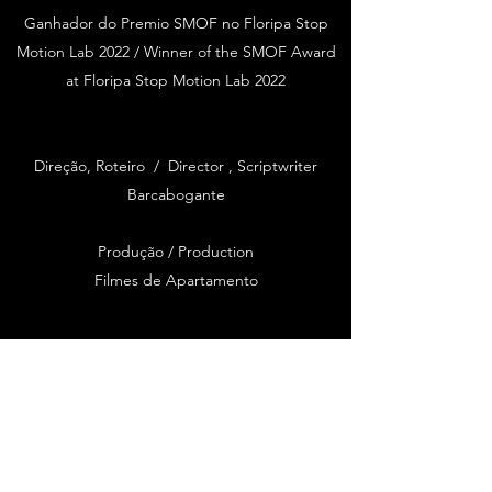
Ganhador do Premio SMOF no Floripa Stop
Motion Lab 2022 / Winner of the SMOF Award
at Floripa Stop Motion Lab 2022
Direção, Roteiro / Director , Scriptwriter
Barcabogante
Produção / Production
Filmes de Apartamento